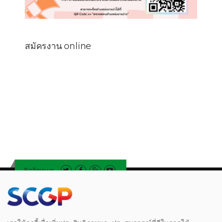
สมัครงาน online
Follow us
Legal
|
Privacy Notice
|
Notice
|
Whistleblowing