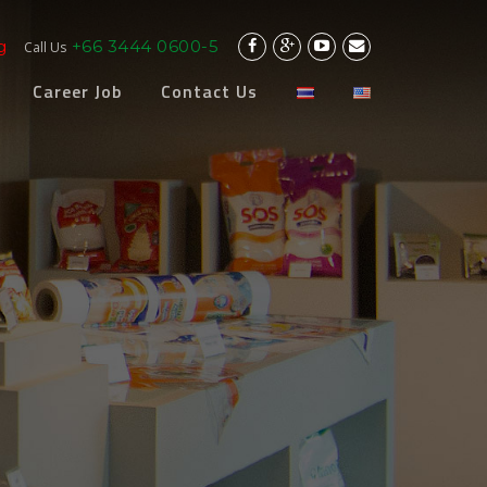
g
+66 3444 0600-5
Call Us
Career Job
Contact Us