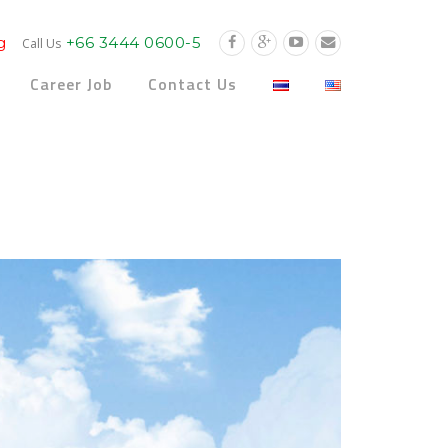
g
+66 3444 0600-5
Call Us
Career Job
Contact Us