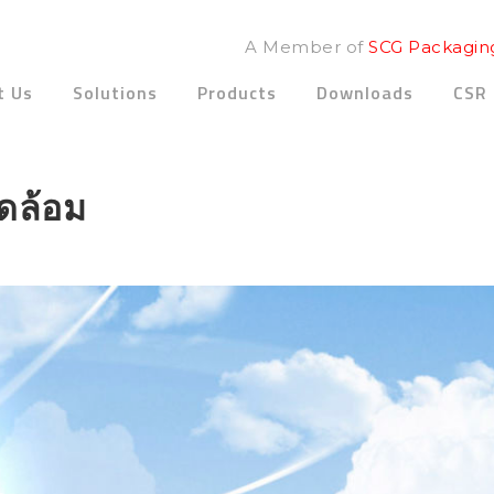
A Member of
SCG Packagin
t Us
Solutions
Products
Downloads
CSR
วดล้อม